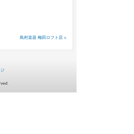
島村楽器 梅田ロフト店 »
ージ
rved.