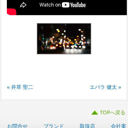
« 井草 聖二
エバラ 健太 »
TOPへ戻る
お問合せ
ブランド
取扱店
会社案