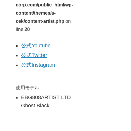
corp.com/public_html/wp-
content/themes/a-
cek/content-artist.php
on
line
20
公式Youtube
公式Twitter
公式Instagram
使用モデル
EBG808ARTIST LTD
Ghost Black